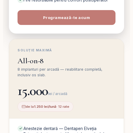
Programează-te acum
SOLUȚIE MAXIMĂ
All-on-8
8 implanturi per arcadă — reabilitare completă,
inclusiv os slab.
15.000
lei / arcadă
de la
1.250 lei/lună
· 12 rate
Anestezie dentară — Dentapen Elveția