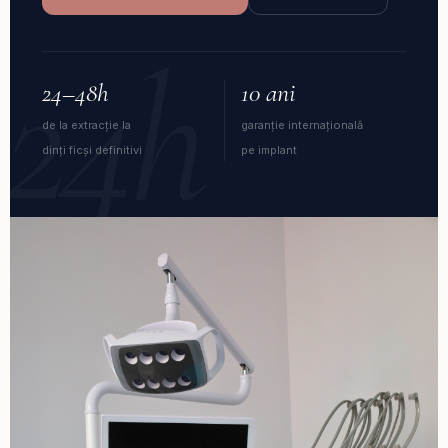
24h
24–48h
10 ani
de la extracție la
garanție internațională
dinți ficși definitivi
pe implant