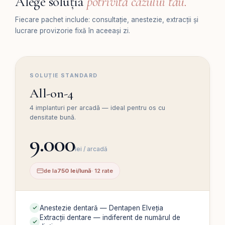
Alege soluția
potrivită cazului tău.
Fiecare pachet include: consultație, anestezie, extracții și
lucrare provizorie fixă în aceeași zi.
SOLUȚIE STANDARD
All-on-4
4 implanturi per arcadă — ideal pentru os cu
densitate bună.
9.000
lei / arcadă
de la
750 lei/lună
· 12 rate
Anestezie dentară — Dentapen Elveția
Extracții dentare — indiferent de numărul de