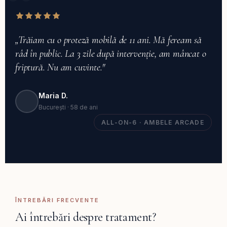
„Trăiam cu o proteză mobilă de 11 ani. Mă feream să
râd în public. La 3 zile după intervenție, am mâncat o
friptură. Nu am cuvinte."
Maria D.
București · 58 de ani
ALL-ON-6 · AMBELE ARCADE
ÎNTREBĂRI FRECVENTE
Ai întrebări despre tratament?