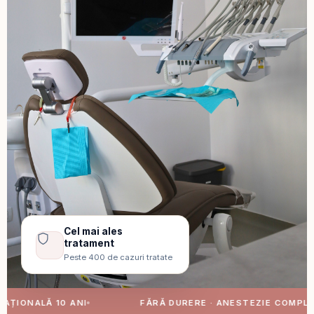
Cel mai ales
tratament
Peste 400 de cazuri tratate
FĂRĂ DURERE · ANESTEZIE COMPLETĂ
CON