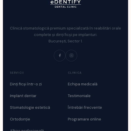
Clinică stomatologică premium specializată în reabilitări orale
complete și dinți ficși pe implanturi.
București, Sector 1.
SERVICII
CLINICA
Dinți ficși într-o zi
Echipa medicală
Implant dentar
Testimoniale
Stomatologie estetică
Întrebări frecvente
Ortodonție
Programare online
Albire profesională