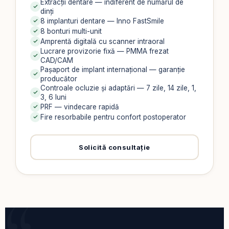
Extracții dentare — indiferent de numărul de
dinți
8 implanturi dentare — Inno FastSmile
8 bonturi multi-unit
Amprentă digitală cu scanner intraoral
Lucrare provizorie fixă — PMMA frezat
CAD/CAM
Pașaport de implant internațional — garanție
producător
Controale ocluzie și adaptări — 7 zile, 14 zile, 1,
3, 6 luni
PRF — vindecare rapidă
Fire resorbabile pentru confort postoperator
Solicită consultație