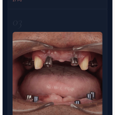
ZI 1–2
03