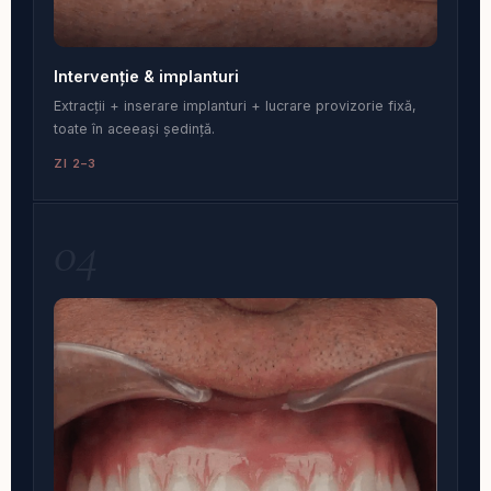
Intervenție & implanturi
Extracții + inserare implanturi + lucrare provizorie fixă,
toate în aceeași ședință.
ZI 2–3
04