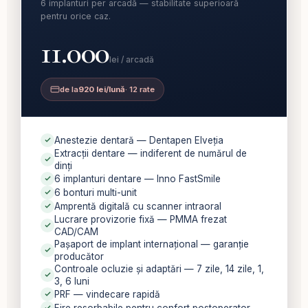
6 implanturi per arcadă — stabilitate superioară
pentru orice caz.
11.000
lei / arcadă
de la
920 lei/lună
· 12 rate
Anestezie dentară — Dentapen Elveția
Extracții dentare — indiferent de numărul de
dinți
6 implanturi dentare — Inno FastSmile
6 bonturi multi-unit
Amprentă digitală cu scanner intraoral
Lucrare provizorie fixă — PMMA frezat
CAD/CAM
Pașaport de implant internațional — garanție
producător
Controale ocluzie și adaptări — 7 zile, 14 zile, 1,
3, 6 luni
PRF — vindecare rapidă
Fire resorbabile pentru confort postoperator