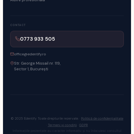
CONTACT
0773 933 505
office@edentify.ro
Str. George Missail nr. 119,
Sector 1, București
© 2025 Edentify. Toate drepturile rezervate.
·
Politică de confidențialitate
·
Termeni și condiții
·
GDPR
Informațiile prezentate au caracter informativ și nu înlocuiesc consultul