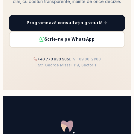
clar, cu costuri transparente, înainte de orice decizie.
Programează consultația gratuită
Scrie-ne pe WhatsApp
+40 773 933 505
L–V · 09:00–21:00
Str. George Missail 119, Sector 1